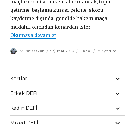
maçlarında ise hakem atanır ancak, topu
getirme, başlama kurası çekme, skoru
kaydetme dışında, genelde hakem maça
müdahil olmadan kenardan izler.
“İçeride mi, dışarıda mı, işte bü
Okumaya devam et
Yazar
Yayın
Kategoriler
İçeride
Murat Ozkan
5 Şubat 2018
Genel
bir yorum
tarihi
mi,
dışarıda
mı,
işte
Alt
Kortlar
menüyü
bütün
genişlet
mesele
Alt
Erkek DEFİ
bu…
menüyü
genişlet
için
Alt
Kadın DEFİ
menüyü
genişlet
Alt
Mixed DEFİ
menüyü
genişlet