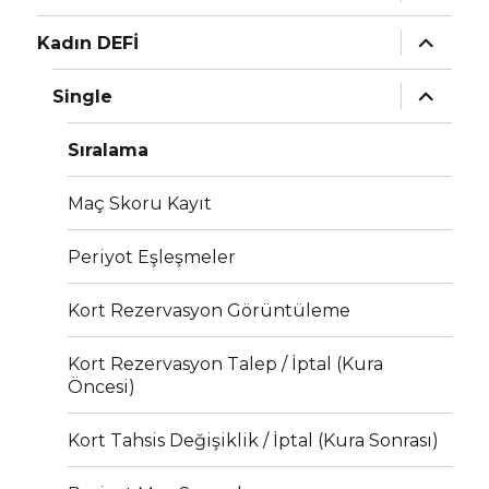
menüyü
genişlet
Alt
Kadın DEFİ
menüyü
genişlet
Alt
Single
menüyü
genişlet
Sıralama
Maç Skoru Kayıt
Periyot Eşleşmeler
Kort Rezervasyon Görüntüleme
Kort Rezervasyon Talep / İptal (Kura
Öncesi)
Kort Tahsis Değişiklik / İptal (Kura Sonrası)