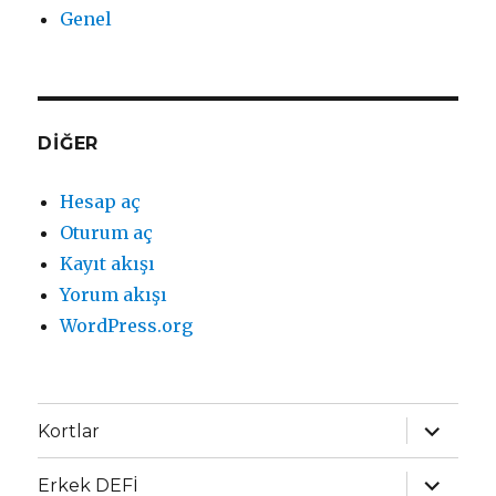
Genel
DIĞER
Hesap aç
Oturum aç
Kayıt akışı
Yorum akışı
WordPress.org
Alt
Kortlar
menüyü
genişlet
Alt
Erkek DEFİ