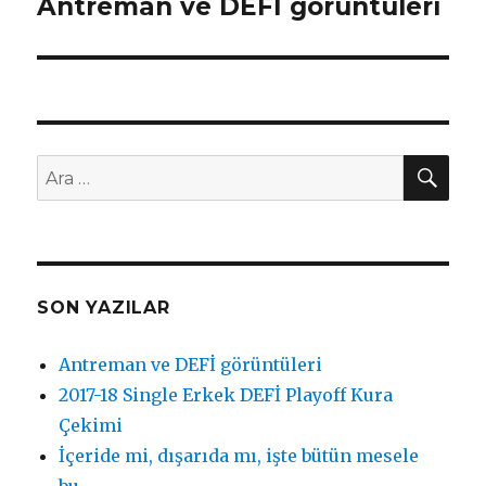
Antreman ve DEFİ görüntüleri
Sonraki
yazı:
AR
Ara:
SON YAZILAR
Antreman ve DEFİ görüntüleri
2017-18 Single Erkek DEFİ Playoff Kura
Çekimi
İçeride mi, dışarıda mı, işte bütün mesele