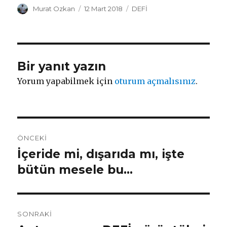
Yazar
Yayın
Kategoriler
Murat Ozkan
12 Mart 2018
DEFİ
tarihi
Bir yanıt yazın
Yorum yapabilmek için
oturum açmalısınız
.
Yazı
ÖNCEKI
gezinmesi
İçeride mi, dışarıda mı, işte
Önceki
yazı:
bütün mesele bu…
SONRAKI